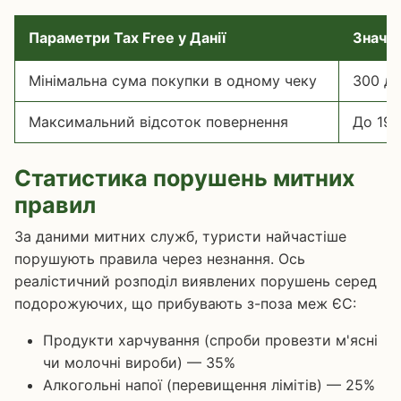
Параметри Tax Free у Данії
Значе
Мінімальна сума покупки в одному чеку
300 да
Максимальний відсоток повернення
До 19%
Статистика порушень митних
правил
За даними митних служб, туристи найчастіше
порушують правила через незнання. Ось
реалістичний розподіл виявлених порушень серед
подорожуючих, що прибувають з-поза меж ЄС:
Продукти харчування (спроби провезти м'ясні
чи молочні вироби) — 35%
Алкогольні напої (перевищення лімітів) — 25%