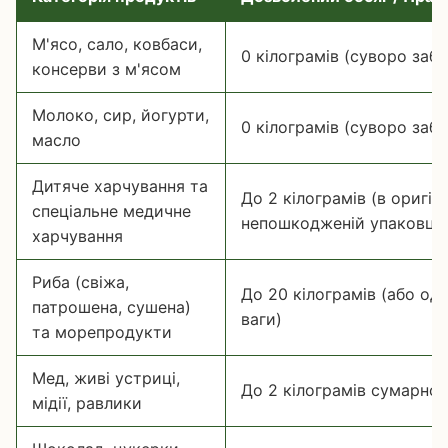
М'ясо, сало, ковбаси,
0 кілограмів (суворо заб
консерви з м'ясом
Молоко, сир, йогурти,
0 кілограмів (суворо заб
масло
Дитяче харчування та
До 2 кілограмів (в оригін
спеціальне медичне
непошкодженій упаковці)
харчування
Риба (свіжа,
До 20 кілограмів (або од
патрошена, сушена)
ваги)
та морепродукти
Мед, живі устриці,
До 2 кілограмів сумарно
мідії, равлики