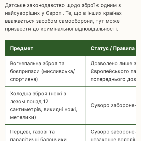
Датське законодавство щодо зброї є одним з
найсуворіших у Європі. Те, що в інших країнах
вважається засобом самооборони, тут може
призвести до кримінальної відповідальності.
Предмет
Статус / Правила
Вогнепальна зброя та
Дозволено лише за 
боєприпаси (мисливська/
Європейського пасп
спортивна)
попереднього дозвол
Холодна зброя (ножі з
лезом понад 12
Суворо заборонено
сантиметрів, викидні ножі,
метелики)
Перцеві, газові та
Суворо заборонено 
паралітичні балончики
незаконне володінн