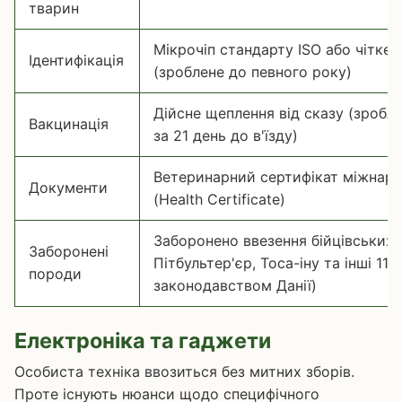
тварин
Мікрочіп стандарту ISO або чітке
Ідентифікація
(зроблене до певного року)
Дійсне щеплення від сказу (зробле
Вакцинація
за 21 день до в'їзду)
Ветеринарний сертифікат міжнаро
Документи
(Health Certificate)
Заборонено ввезення бійцівських 
Заборонені
Пітбультер'єр, Тоса-іну та інші 11 п
породи
законодавством Данії)
Електроніка та гаджети
Особиста техніка ввозиться без митних зборів.
Проте існують нюанси щодо специфічного