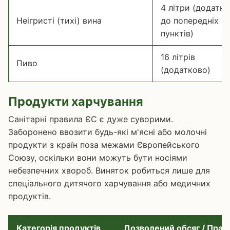
4 літри (додатк
Неігристі (тихі) вина
до попередніх
пунктів)
16 літрів
Пиво
(додатково)
Продукти харчування
Санітарні правила ЄС є дуже суворими.
Заборонено ввозити будь-які м'ясні або молочні
продукти з країн поза межами Європейського
Союзу, оскільки вони можуть бути носіями
небезпечних хвороб. Виняток робиться лише для
спеціального дитячого харчування або медичних
продуктів.
Категорія продуктів
Дозволений обсяг / Прав