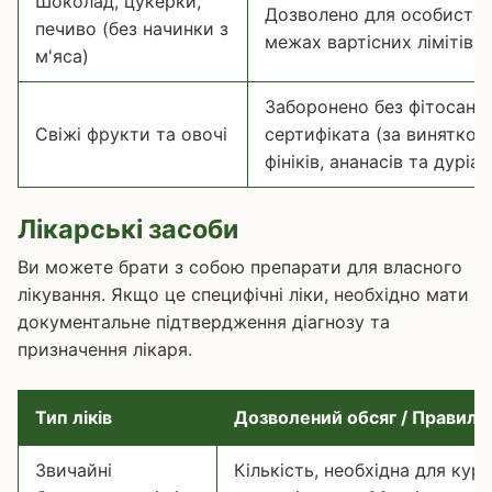
Шоколад, цукерки,
Дозволено для особистог
печиво (без начинки з
межах вартісних лімітів)
м'яса)
Заборонено без фітосані
Свіжі фрукти та овочі
сертифіката (за винятком 
фініків, ананасів та дуріан
Лікарські засоби
Ви можете брати з собою препарати для власного
лікування. Якщо це специфічні ліки, необхідно мати
документальне підтвердження діагнозу та
призначення лікаря.
Тип ліків
Дозволений обсяг / Правила
Звичайні
Кількість, необхідна для кур