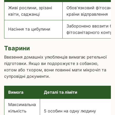
Живі рослини, зрізані
Обов'язковий фітосаніт
квіти, саджанці
країни відправлення
Заборонено ввозити бе
Насіння та цибулини
фітосанітарного контр
Тварини
Ввезення домашніх улюбленців вимагає ретельної
підготовки. Якщо ви подорожуєте з собакою,
котом або тхором, вони повинні мати мікрочіп та
супровідні документи.
Вимога
Деталі та ліміти
Максимальна
кількість
5 особин на одну людину