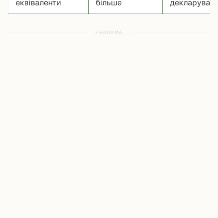
еквіваленти
більше
декларуван
РЕКЛАМА