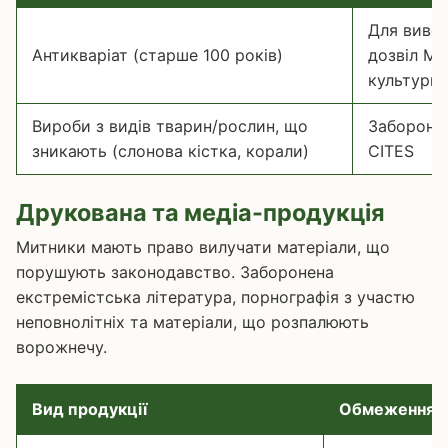
Для вивез
Антикваріат (старше 100 років)
дозвіл Мі
культури
Вироби з видів тварин/рослин, що
Заборонен
зникають (слонова кістка, корали)
CITES
Друкована та медіа-продукція
Митники мають право вилучати матеріали, що
порушують законодавство. Заборонена
екстремістська література, порнографія з участю
неповнолітніх та матеріали, що розпалюють
ворожнечу.
Вид продукції
Обмеження