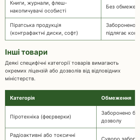
Книги, журнали, флеш-
Без обмежен
накопичувачі особисті
Піратська продукція
Заборонено д
(контрафактні диски, софт)
підлягає конф
Інші товари
Деякі специфічні категорії товарів вимагають
окремих ліцензій або дозволів від відповідних
міністерств.
Категорія
Обмеження
Заборонено без
Піротехніка (феєрверки)
дозволу
Радіоактивні або токсичні
Суворо заборо