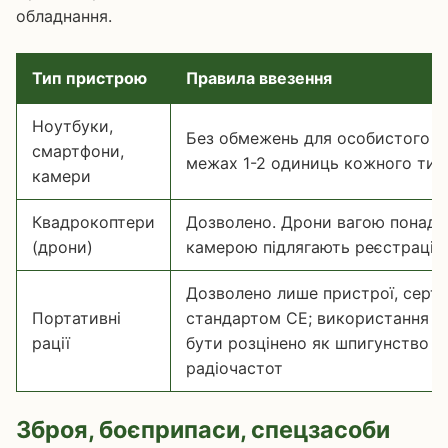
обладнання.
Тип пристрою
Правила ввезення
Ноутбуки,
Без обмежень для особистого к
смартфони,
межах 1-2 одиниць кожного тип
камери
Квадрокоптери
Дозволено. Дрони вагою понад 2
(дрони)
камерою підлягають реєстрації
Дозволено лише пристрої, серти
Портативні
стандартом CE; використання і
рації
бути розцінено як шпигунство 
радіочастот
Зброя, боєприпаси, спецзасоби