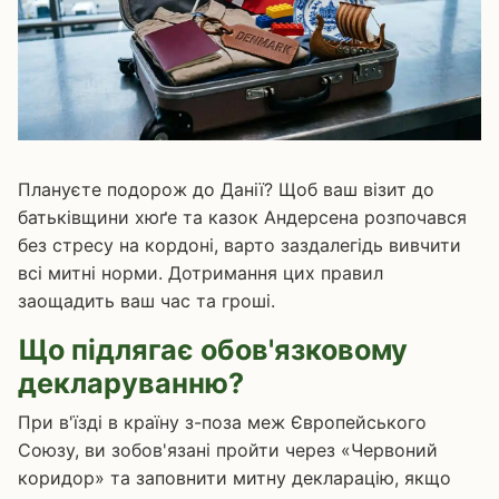
Плануєте подорож до Данії? Щоб ваш візит до
батьківщини хюґе та казок Андерсена розпочався
без стресу на кордоні, варто заздалегідь вивчити
всі митні норми. Дотримання цих правил
заощадить ваш час та гроші.
Що підлягає обов'язковому
декларуванню?
При в'їзді в країну з-поза меж Європейського
Союзу, ви зобов'язані пройти через «Червоний
коридор» та заповнити митну декларацію, якщо