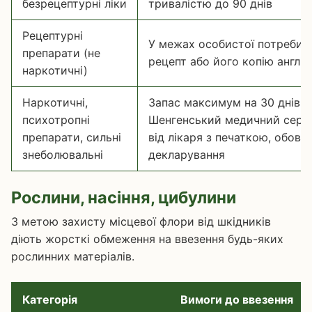
безрецептурні ліки
тривалістю до 90 днів
Рецептурні
У межах особистої потреби 
препарати (не
рецепт або його копію англі
наркотичні)
Наркотичні,
Запас максимум на 30 днів; 
психотропні
Шенгенський медичний серти
препарати, сильні
від лікаря з печаткою, обов'
знеболювальні
декларування
Рослини, насіння, цибулини
З метою захисту місцевої флори від шкідників
діють жорсткі обмеження на ввезення будь-яких
рослинних матеріалів.
Категорія
Вимоги до ввезення