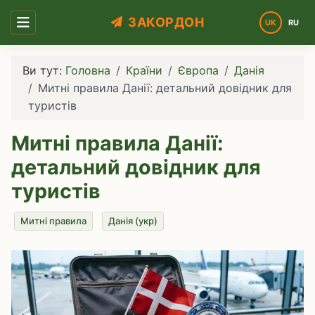
ЗАКОРДОН
UK
RU
Оберіть 
Ви тут:
Головна
Країни
Європа
Данія
Митні правила Данії: детальний довідник для
туристів
Митні правила Данії:
детальний довідник для
туристів
Митні правила
Данія (укр)